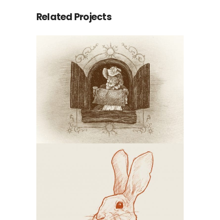
Related Projects
Vrouw Holle (Efteling)
Illustraties