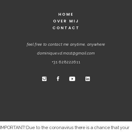
HOME
OVER MIJ
CONTACT
feel free to contact me anytime, anywhere
dominique.v.d.mast@gmail.com
+31 628222611
IMPORTANT! Due to the coronavirus there is a chance that your